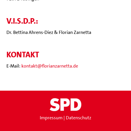
V.I.S.D.P.:
Dr. Bettina Ahrens-Diez & Florian Zarnetta
KONTAKT
E-Mail:
kontak­t@­flo­ri­a­nz­ar­netta.de
Impressum
|
Datenschutz